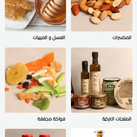
المكسرات
العسل و المربيات
المنتجات التركية
فواكة مجففة