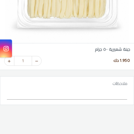
جبنة شعيرية ٥٠٠ جرام
1.950 دك
1
ملاحظات